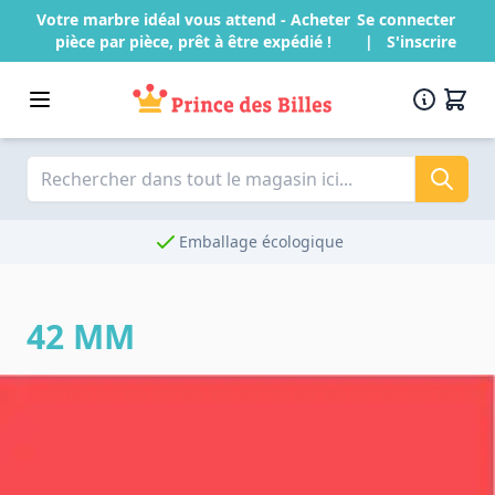
Passer au contenu
Votre marbre idéal vous attend - Acheter
Se connecter
pièce par pièce, prêt à être expédié !
|
S'inscrire
Emballage écologique
42 MM