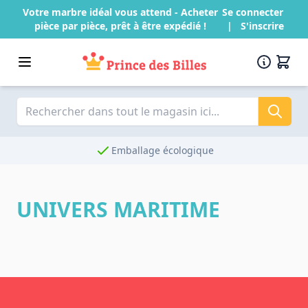
Passer au contenu
Votre marbre idéal vous attend - Acheter
Se connecter
pièce par pièce, prêt à être expédié !
|
S'inscrire
Emballage écologique
UNIVERS MARITIME