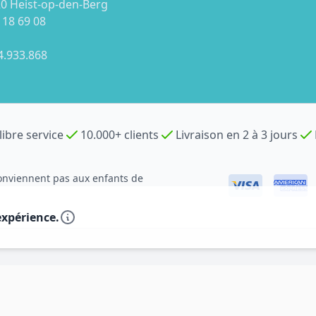
0 Heist-op-den-Berg
 18 69 08
4.933.868
libre service
10.000+ clients
Livraison en 2 à 3 jours
 conviennent pas aux enfants de
expérience.
ipale
 principale
 principale
Par thème
Par thème
Par thème
Par finition
Par finition
Par finiti