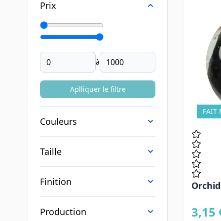
Prix
Minimal Price
Maximum Price
à
Aplliquer le filtre
FAIT
Couleurs
Taille
Finition
Orchi
3,15 
Production