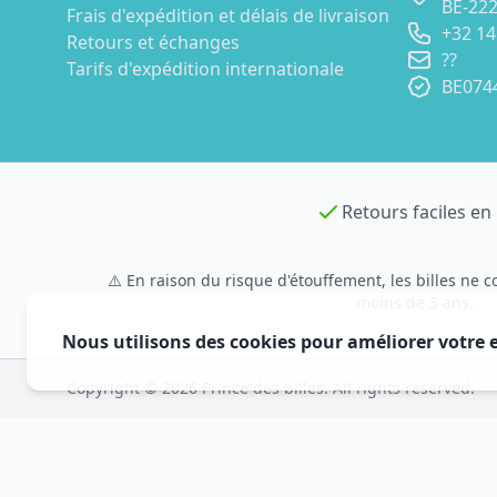
BE-222
Frais d'expédition et délais de livraison
+32 14
Retours et échanges
??
Tarifs d'expédition internationale
BE074
Retours faciles en 
⚠️ En raison du risque d'étouffement, les billes ne
moins de 3 ans.
Nous utilisons des cookies pour améliorer votre 
Copyright © 2026 Prince des billes. All rights reserved.
Par couleur princ
Par couleur
Par couleur